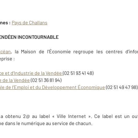
nes :
Pays de Challans
VENDÉEN INCONTOURNABLE
Océan
, la Maison de l'Économie regroupe les centres d’inf
prise :
et d’Industrie de la Vendée
(02 51 93 41 48)
e de la Vendée
(02 51 36 81 94)
le de l’Emploi et du Développement Économique
(02 51 49 47 98)
 a obtenu 2@ au label « Ville Internet ». Ce label est un ou
 dans le numérique au service de chacun.