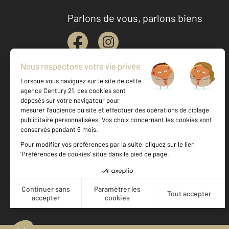
Parlons de vous, parlons biens
Votre agence est notée
Achat
Location
Vente
Gestion
9,1
/
10
9,6/10