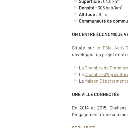
Superficie
: 64,8 km²
Densité
: 305 hab/km²
Altitude
: 10 m
Communauté de commu
UN CENTRE ÉCONOMIQUE 
Située sur
le Pôle Activ’
développer un projet d’entre
La
Chambre de Commerce 
La
Chambre d’Agricultur
La
Maison Départementa
UNE VILLE CONNECTÉE
En 2014 et 2015, Challans
l’engagement d’une commune
SCOLARITÉ