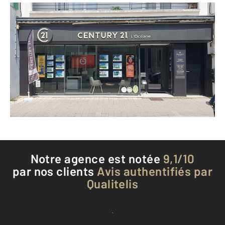
CENTURY 21 L'Océane
10 rue Carnot
CHALLANS - 85300
Envoyer un message
Téléphoner à l'agence
Notre agence est notée
9,1/10
par nos clients
Avis authentifiés par
Qualitelis
Voir tous les avis clients