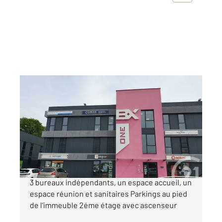
CHALLANS 85
2
90 m
Ref : 6405
Entreprise à vendre
171 200 €
CHALLANS A VENDRE BUREAUX de 90 m² avec
3 bureaux indépendants, un espace accueil, un
espace réunion et sanitaires Parkings au pied
de l'immeuble 2éme étage avec ascenseur