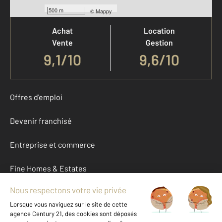
Votre agence est notée
500 m
©
Mappy
Achat
Location
Vente
Gestion
9,1
/
10
9,6/10
Offres d'emploi
Devenir franchisé
Entreprise et commerce
Fine Homes & Estates
À propos
International