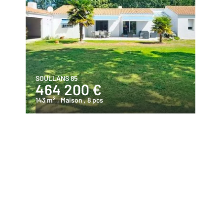
SOULLANS 85
464 200 €
2
143 m
, Maison
, 8 pcs