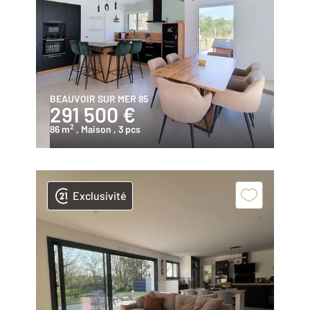
BEAUVOIR SUR MER 85
291 500 €
2
86 m
, Maison
, 3 pcs
Exclusivité