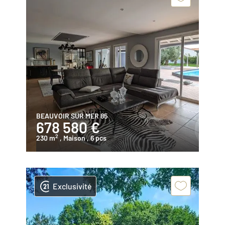
BEAUVOIR SUR MER 85
678 580 €
2
230 m
, Maison
, 6 pcs
Exclusivité