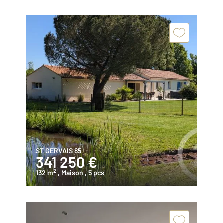
ST GERVAIS 85
341 250 €
2
132 m
, Maison
, 5 pcs