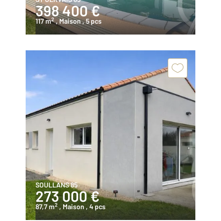
398 400 €
2
117 m
, Maison
, 5 pcs
SOULLANS 85
273 000 €
2
87,7 m
, Maison
, 4 pcs