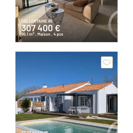
SALLERTAINE 85
307 400 €
2
95,1 m
, Maison
, 4 pcs
ST GERVAIS 85