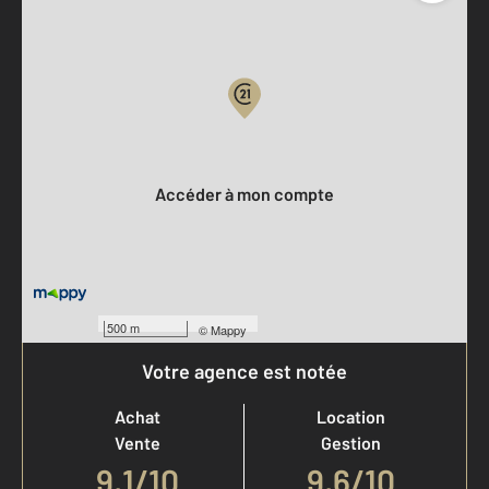
Parlons de vous, parlons biens
Votre compte :
Accéder à mon compte
500 m
©
Mappy
Votre agence est notée
Achat
Location
Vente
Gestion
9,1
/
10
9,6/10