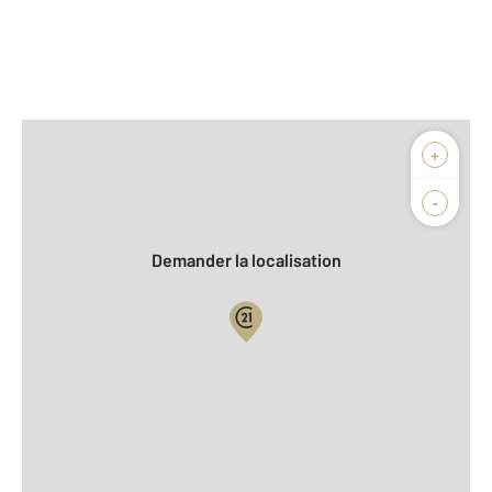
Afficher sur la carte :
+
Agence
Biens vendus
-
Demander la localisation
Vue globale
2
Surface totale : 35,8 m
2
Surface habitable : 32,4 m
Type d'appartement : T2
Étage : Rez-de-chaussée