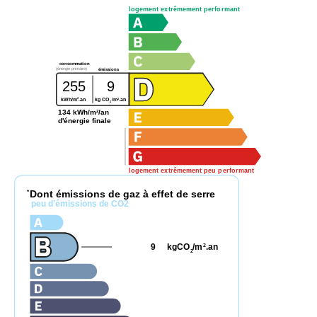
logement extrêmement performant
consommation
(énergie primaire)
émissions
255
9
2
2
kWh/m
.an
kg CO
/m
.an
2
134 kWh/m²/an
d'énergie finale
logement extrêmement peu performant
Dont émissions de gaz à effet de serre
*
peu d'émissions de CO2
9
kgCO
/m
.an
2
2