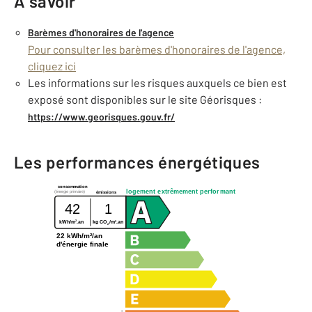
À savoir
Barèmes d'honoraires de l'agence
Pour consulter les barèmes d'honoraires de l'agence,
cliquez ici
Les informations sur les risques auxquels ce bien est
exposé sont disponibles sur le site Géorisques :
https://www.georisques.gouv.fr/
Les performances énergétiques
consommation
logement extrêmement performant
(énergie primaire)
émissions
42
1
2
2
kWh/m
.an
kg CO
/m
.an
2
22 kWh/m²/an
d'énergie finale