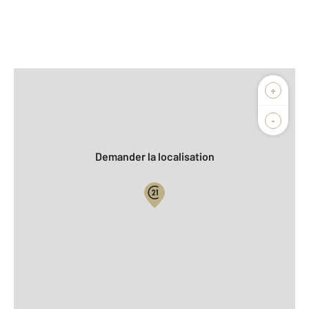
Afficher sur la carte :
+
Agence
Biens vendus
-
Demander la localisation
Vue globale
2
Surface totale : 112 m
2
Surface habitable : 86 m
2
Surface terrain : 495 m
Nombre de pièces : 3
[Voir le détail]