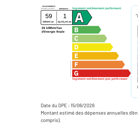
consommation
logement extrêmement performant
(énergie primaire)
émissions
59
1
*
2
2
kWh/m
.an
kg CO
/m
.an
2
26 kWh/m²/an
d'énergie finale
logement extrêmement peu performant
Date du DPE : 15/06/2026
Montant estimé des dépenses annuelles d'éne
compris).