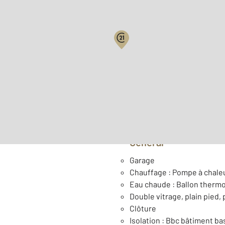
2
Surface totale : 193,9 m
2
Surface terrain : 200 m
Général
Garage
Chauffage : Pompe à chaleu
Eau chaude : Ballon ther
Double vitrage, plain pied,
Clôture
Isolation : Bbc bâtiment 