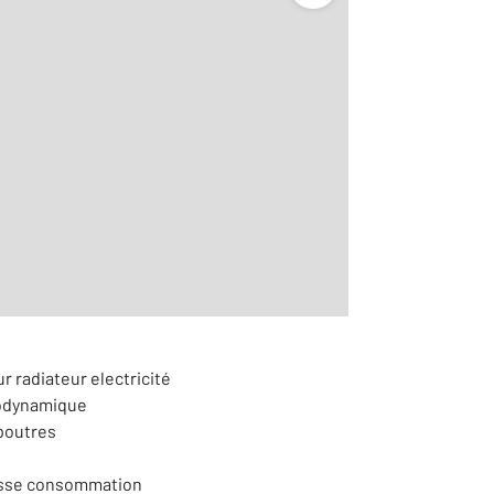
r radiateur electricité
modynamique
 poutres
basse consommation