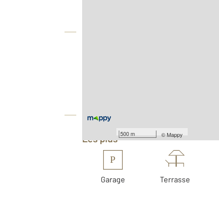
Vue globale
Location meublée
2
Surface habitable : 165,7 m
Nombre de pièces : 6
[Voir le détail]
Équipements
500 m
©
Mappy
Les plus
P
Garage
Terrasse