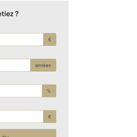
tiez ?
€
années
%
€