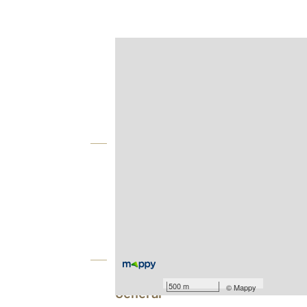
Afficher sur la carte :
Agence
Vue globale
2
Surface totale : 33 m
Type d'appartement : F1
Nombre de pièces : 1
[Voir le détail]
Équipements
500 m
©
Mappy
Général