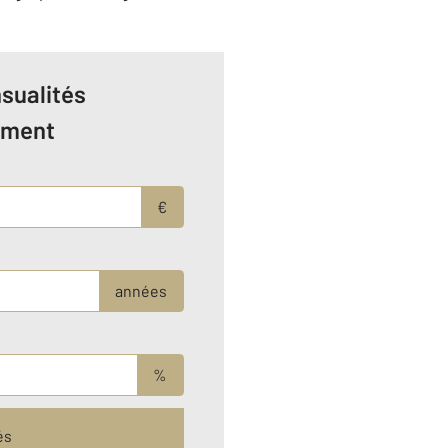
sualités
ement
€
années
%
és