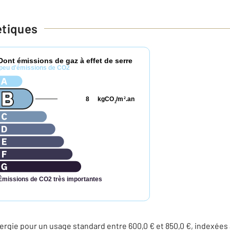
étiques
Dont émissions de gaz à effet de serre
peu d'émissions de CO2
8
kgCO
/m
.an
2
2
Émissions de CO2 très importantes
rgie pour un usage standard entre 600,0 € et 850,0 €, indexées