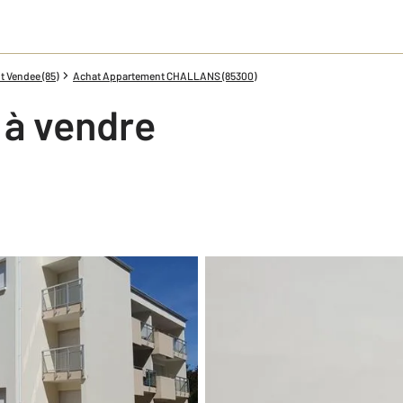
 Vendee (85)
Achat Appartement CHALLANS (85300)
 à vendre