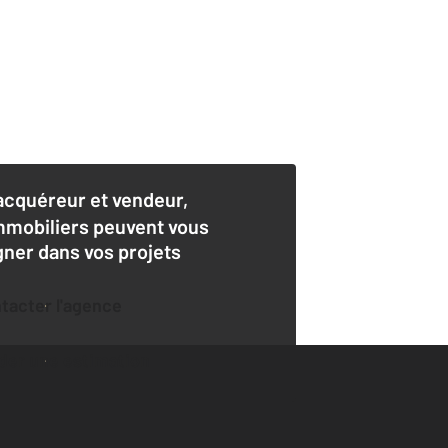
acquéreur et vendeur,
mmobiliers peuvent vous
er dans vos projets
ntacter l'agence
der une estimation