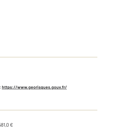
:
https://www.georisques.gouv.fr/
81,0 €