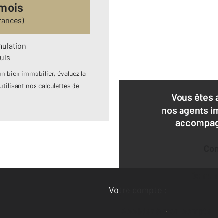
 mois
rances)
mulation
uls
n bien immobilier, évaluez la
utilisant nos calculettes de
Vous êtes 
nos agents i
accompagn
Co
Deman
Votre compte :
Accéder à mon compte