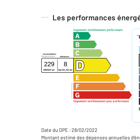
Les performances énerg
logement extrêmement performant
*
consommation
(énergie primaire)
émissions
229
8
2
2
kWh/m
.an
kg CO
/m
.an
2
logement extrêmement peu performant
Date du DPE : 28/02/2022
Montant estimé des dépenses annuelles d'éne