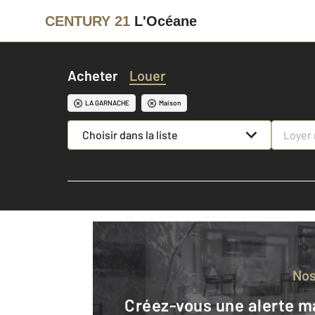
CENTURY 21
L'Océane
Acheter
Louer
LA GARNACHE
Maison
Choisir dans la liste
No
Créez-vous une alerte mail pour être averti quand une annonce est en ligne et consultez la