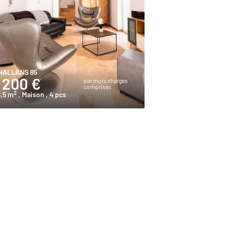
HALLANS 85
 200 €
par mois charges
comprises
2
,5 m
, Maison
, 4 pcs