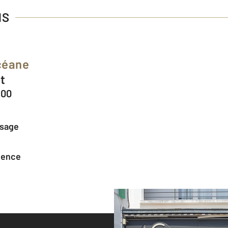
NS
céane
ot
300
ssage
agence