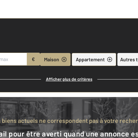
€
Maison
Appartement
Autres 
Afficher plus de critères
s biens actuels ne correspondent pas à votre reche