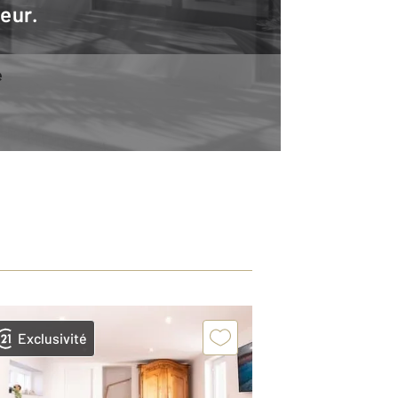
teur.
e
Exclusivité