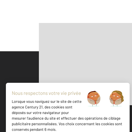
Parlons de vous, parlons biens
500 m
©
Mappy
Votre agence est notée