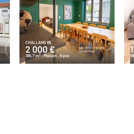
CHALLANS 85
C
2 000 €
1
s
par mois charges
comprises
2
165,7 m
, Maison
, 6 pcs
98