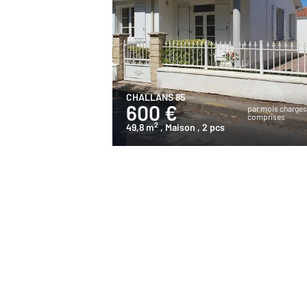
CHALLANS 85
600 €
par mois charge
comprises
2
49,8 m
, Maison
, 2 pcs